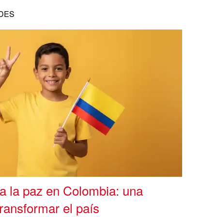
DES
a la paz en Colombia: una
ransformar el país