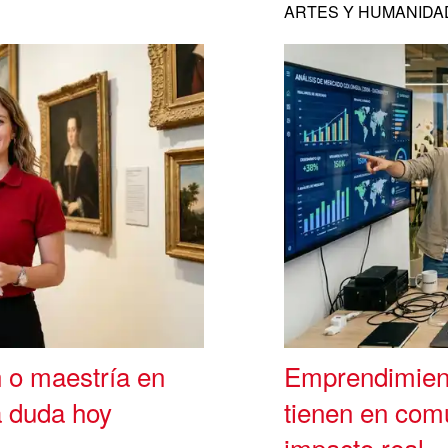
ARTES Y HUMANIDA
n o maestría en
Emprendimient
a duda hoy
tienen en com
impacto real