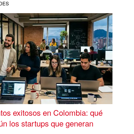
DES
os exitosos en Colombia: qué
ún los startups que generan