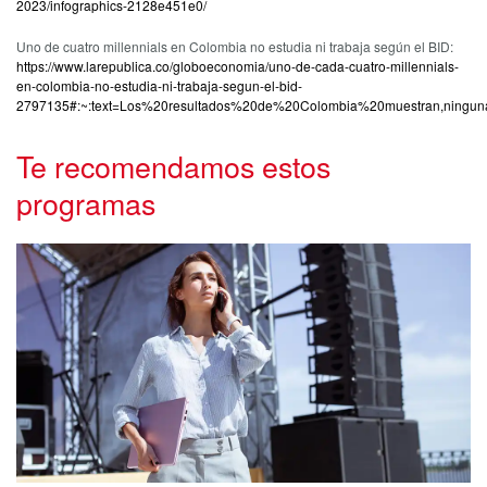
2023/infographics-2128e451e0/
Uno de cuatro millennials en Colombia no estudia ni trabaja según el BID:
https://www.larepublica.co/globoeconomia/uno-de-cada-cuatro-millennials-
en-colombia-no-estudia-ni-trabaja-segun-el-bid-
2797135#:~:text=Los%20resultados%20de%20Colombia%20muestran,ningu
Te recomendamos estos
programas