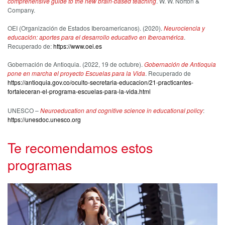
comprehensive guide to the new brain-based teaching
. W. W. Norton &
Company.
OEI (Organización de Estados Iberoamericanos). (2020).
Neurociencia y
educación: aportes para el desarrollo educativo en Iberoamérica
.
Recuperado de:
https://www.oei.es
Gobernación de Antioquia. (2022, 19 de octubre).
Gobernación de Antioquia
pone en marcha el proyecto Escuelas para la Vida
. Recuperado de
https://antioquia.gov.co/oculto-secretaria-educacion/21-practicantes-
fortaleceran-el-programa-escuelas-para-la-vida.html
UNESCO –
Neuroeducation and cognitive science in educational policy
:
https://unesdoc.unesco.org
Te recomendamos estos
programas