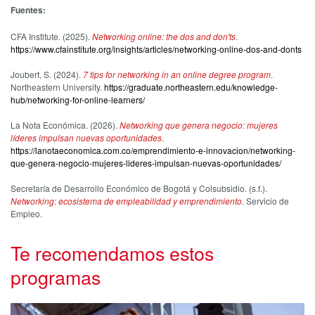
Fuentes:
CFA Institute. (2025).
Networking online: the dos and don'ts
.
https://www.cfainstitute.org/insights/articles/networking-online-dos-and-donts
Joubert, S. (2024).
7 tips for networking in an online degree program
.
Northeastern University.
https://graduate.northeastern.edu/knowledge-
hub/networking-for-online-learners/
La Nota Económica. (2026).
Networking que genera negocio: mujeres
líderes impulsan nuevas oportunidades
.
https://lanotaeconomica.com.co/emprendimiento-e-innovacion/networking-
que-genera-negocio-mujeres-lideres-impulsan-nuevas-oportunidades/
Secretaría de Desarrollo Económico de Bogotá y Colsubsidio. (s.f.).
Networking: ecosistema de empleabilidad y emprendimiento
. Servicio de
Empleo.
Te recomendamos estos
programas