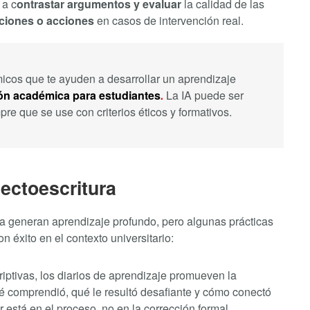
 a c
ontrastar argumentos y evaluar
la calidad de las
aciones o acciones
en casos de intervención real.
micos que te ayuden a desarrollar un aprendizaje
ón académica para estudiantes
.
La IA puede ser
re que se use con criterios éticos y formativos.
lectoescritura
ura generan aprendizaje profundo, pero algunas prácticas
 éxito en el contexto universitario:
iptivas, los diarios de aprendizaje promueven la
qué comprendió, qué le resultó desafiante y cómo conectó
 está en el proceso, no en la corrección formal.